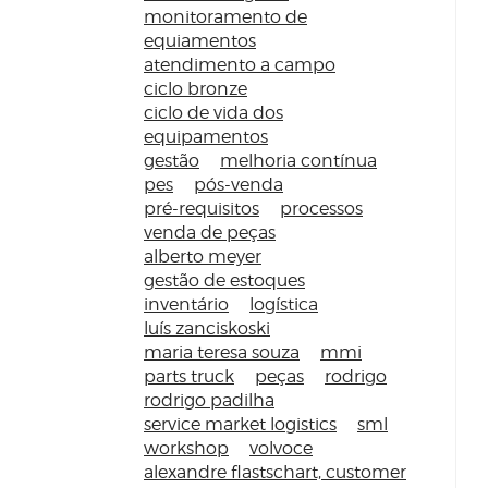
monitoramento de
equiamentos
atendimento a campo
ciclo bronze
ciclo de vida dos
equipamentos
gestão
melhoria contínua
pes
pós-venda
pré-requisitos
processos
venda de peças
alberto meyer
gestão de estoques
inventário
logística
luís zanciskoski
maria teresa souza
mmi
parts truck
peças
rodrigo
rodrigo padilha
service market logistics
sml
workshop
volvoce
alexandre flastschart, customer